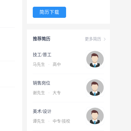
简历下载
推荐简历
更多简历
技工/普工
马先生
·
高中
销售岗位
谢先生
·
大专
美术/设计
谭先生
·
中专/技校